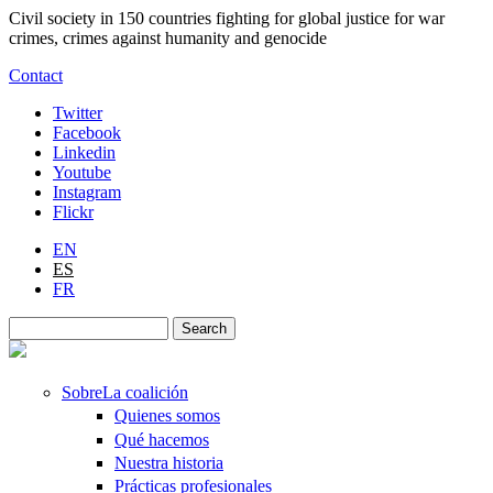
Skip to main content
Civil society in 150 countries fighting for global justice for war
crimes, crimes against humanity and genocide
Contact
Twitter
Facebook
Linkedin
Youtube
Instagram
Flickr
EN
ES
FR
Search
Search form
Sobre
La coalición
Quienes somos
Qué hacemos
Nuestra historia
Prácticas profesionales