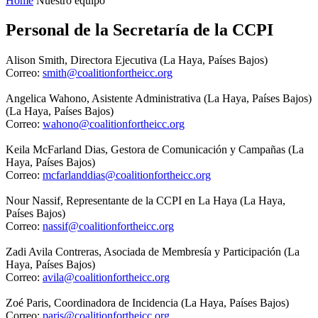
You are here
Home
Nuestro equipo
Personal de la Secretaría de la CCPI
Alison Smith, Directora Ejecutiva (La Haya, Países Bajos)
Correo:
smith@coalitionfortheicc.org
Angelica Wahono, Asistente Administrativa (La Haya, Países Bajos)
(La Haya, Países Bajos)
Correo:
wahono@coalitionfortheicc.org
Keila McFarland Dias, Gestora de Comunicación y Campañas (La
Haya, Países Bajos)
Correo:
mcfarland
dias@coalitionfortheicc.org
Nour Nassif, Representante de la CCPI en La Haya (La Haya,
Países Bajos)
Correo:
nassif@coalitionfortheicc.org
Zadi Avila Contreras, Asociada de Membresía y Participación (La
Haya, Países Bajos)
Correo:
avila@coalitionfortheicc.org
Zoé Paris, Coordinadora de Incidencia (La Haya, Países Bajos)
Correo:
paris@coalitionfortheicc.org