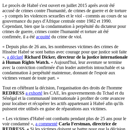
Le procès de Habré s'est ouvert en juillet 2015 après avoir été
accusé de crimes contre l'humanité, de crimes de guerre et de torture
- y compris les violences sexuelles et le viol - commis au cours de sa
gouvernance du pays d'Afrique centrale entre 1982 et 1990.
Cependant, bien que la condamnation à perpétuité du dictateur pour
crimes de guerre, crimes contre l'humanité et torture ait été
confirmée, il a été
acquitté
du crime de viol.
« Depuis plus de 26 ans, les nombreuses victimes des crimes de
Hissène Habré se sont battus avec courage pour que justice soit faite
»,
a déclaré
Richard Dicker, directeur de la justice internationale
à Human Rights Watch.
« Aujourd'hui, leur aventure se termine
avec la conviction confirmée d'un leader autrefois intouchable et sa
condamnation à perpétuité maintenue, donnant de l'espoir aux
victimes venant de toute part. »
Tout en célébrant la décision, l'organisation des droits de l'homme
REDRESS
a exhorté
les CAE, les gouvernements du Tchad et du
Sénégal et la communauté internationale à profiter de cette avancee
pour localiser et récupérer les actifs appartenant à Habré afin qu'ils
puissent etre utilisés en guise de réparations aux victimes.
« Les victimes d'Habré ont combattu pendant plus de 25 ans pour le
voir condamné »,
a commenté
Carla Ferstman, directrice de
REDRESS.
«
Si les victimes doivent se battre pour que la décision