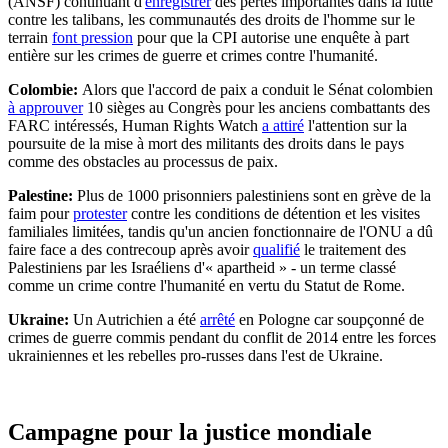
(ANSF) continuant d'
enregistrer
des pertes importantes dans la lutte
contre les talibans, les communautés des droits de l'homme sur le
terrain
font pression
pour que la CPI autorise une enquête à part
entière sur les crimes de guerre et crimes contre l'humanité.
Colombie:
Alors que l'accord de paix a conduit le Sénat colombien
à approuver
10 sièges au Congrès pour les anciens combattants des
FARC intéressés, Human Rights Watch
a attiré
l'attention sur la
poursuite de la mise à mort des militants des droits dans le pays
comme des obstacles au processus de paix.
Palestine:
Plus de 1000 prisonniers palestiniens sont en grève de la
faim pour
protester
contre les conditions de détention et les visites
familiales limitées, tandis qu'un ancien fonctionnaire de l'ONU a dû
faire face a des contrecoup après avoir
qualifié
le traitement des
Palestiniens par les Israéliens d'« apartheid » - un terme classé
comme un crime contre l'humanité en vertu du Statut de Rome.
Ukraine:
Un Autrichien a été
arrêté
en Pologne car soupçonné de
crimes de guerre commis pendant du conflit de 2014 entre les forces
ukrainiennes et les rebelles pro-russes dans l'est de Ukraine.
Campagne pour la justice mondiale