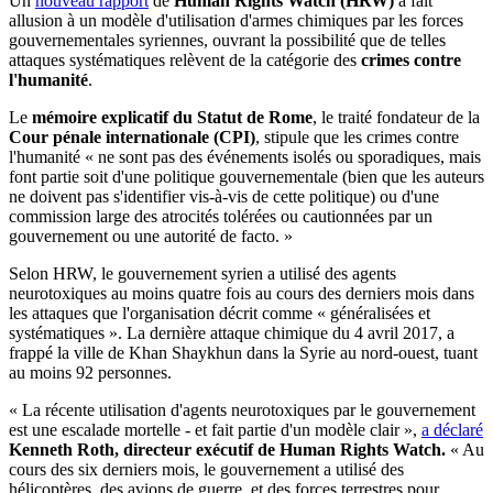
Un
nouveau rapport
de
Human Rights Watch (HRW)
a fait
allusion à un modèle d'utilisation d'armes chimiques par les forces
gouvernementales syriennes, ouvrant la possibilité que de telles
attaques systématiques relèvent de la catégorie des
crimes contre
l'humanité
.
Le
mémoire explicatif du Statut de Rome
, le traité fondateur de la
Cour pénale internationale (CPI)
, stipule que les crimes contre
l'humanité « ne sont pas des événements isolés ou sporadiques, mais
font partie soit d'une politique gouvernementale (bien que les auteurs
ne doivent pas s'identifier vis-à-vis de cette politique) ou d'une
commission large des atrocités tolérées ou cautionnées par un
gouvernement ou une autorité de facto. »
Selon HRW, le gouvernement syrien a utilisé des agents
neurotoxiques au moins quatre fois au cours des derniers mois dans
les attaques que l'organisation décrit comme « généralisées et
systématiques ». La dernière attaque chimique du 4 avril 2017, a
frappé la ville de Khan Shaykhun dans la Syrie au nord-ouest, tuant
au moins 92 personnes.
« La récente utilisation d'agents neurotoxiques par le gouvernement
est une escalade mortelle - et fait partie d'un modèle clair »,
a déclaré
Kenneth Roth, directeur exécutif de Human Rights Watch.
« Au
cours des six derniers mois, le gouvernement a utilisé des
hélicoptères, des avions de guerre, et des forces terrestres pour