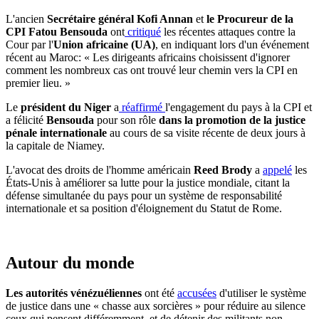
L'ancien
Secrétaire général Kofi Annan
et
le Procureur de la
CPI Fatou Bensouda
ont
critiqué
les récentes attaques contre la
Cour par l'
Union africaine (UA)
, en indiquant lors d'un événement
récent au Maroc: « Les dirigeants africains choisissent d'ignorer
comment les nombreux cas ont trouvé leur chemin vers la CPI en
premier lieu. »
Le
président du Niger
a
réaffirmé
l'engagement du pays à la CPI et
a félicité
Bensouda
pour son rôle
dans la promotion de la justice
pénale internationale
au cours de sa visite récente de deux jours à
la capitale de Niamey.
L'avocat des droits de l'homme américain
Reed Brody
a
appelé
les
États-Unis à améliorer sa lutte pour la justice mondiale, citant la
défense simultanée du pays pour un système de responsabilité
internationale et sa position d'éloignement du Statut de Rome.
Autour du monde
Les autorités vénézuéliennes
ont été
accusées
d'utiliser le système
de justice dans une « chasse aux sorcières » pour réduire au silence
ceux qui pensent différemment, et de détenir des militants non