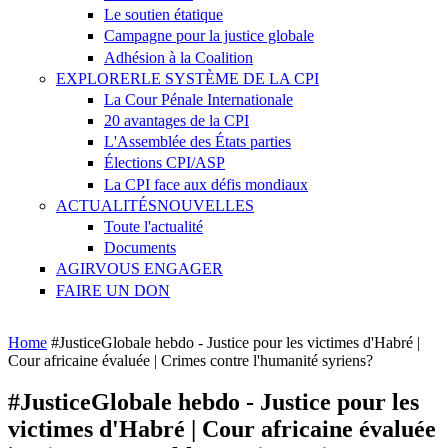
Le soutien étatique
Campagne pour la justice globale
Adhésion à la Coalition
EXPLORER
LE SYSTÈME DE LA CPI
La Cour Pénale Internationale
20 avantages de la CPI
L'Assemblée des États parties
Élections CPI/ASP
La CPI face aux défis mondiaux
ACTUALITÉS
NOUVELLES
Toute l'actualité
Documents
AGIR
VOUS ENGAGER
FAIRE UN DON
You are here
Home
#JusticeGlobale hebdo - Justice pour les victimes d'Habré |
Cour africaine évaluée | Crimes contre l'humanité syriens?
#JusticeGlobale hebdo - Justice pour les
victimes d'Habré | Cour africaine évaluée