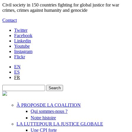
Skip to main content
Civil society in 150 countries fighting for global justice for war
crimes, crimes against humanity and genocide
Contact
Twitter
Facebook
Linkedin
Youtube
Instagram
Flickr
EN
ES
FR
Search
Search form
À PROPOS
DE LA COALITION
Qui sommes-nous ?
Notre histoire
LA LUTTE
POUR LA JUSTICE GLOBALE
Une CPI forte